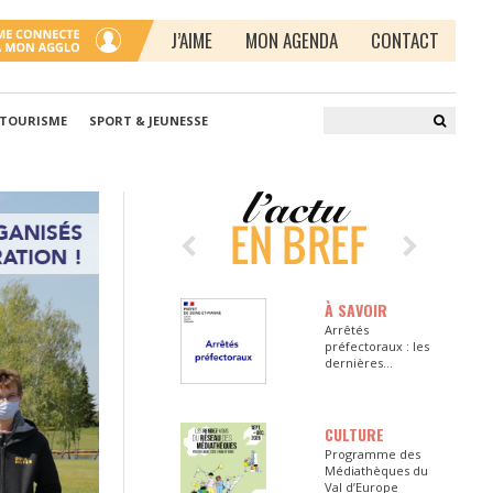
J’AIME
MON AGENDA
CONTACT
 TOURISME
SPORT & JEUNESSE
À SAVOIR
Arrêtés
préfectoraux : les
dernières
informations en
Seine-et-Marne
CULTURE
Programme des
Médiathèques du
Val d’Europe