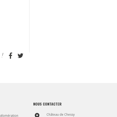
NOUS CONTACTER
place
Château de Chessy
gglomération