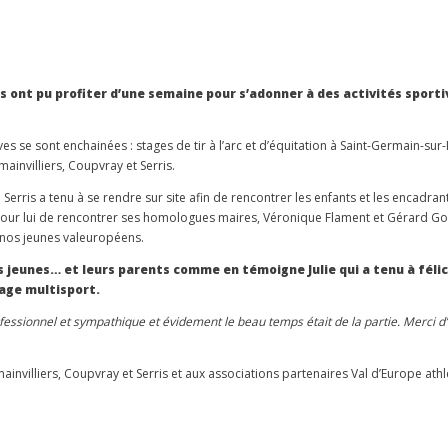
s ont pu profiter d’une semaine pour s’adonner à des activités sporti
es se sont enchainées : stages de tir à l’arc et d’équitation à Saint-Germain-sur-
ainvilliers, Coupvray et Serris.
Serris a tenu à se rendre sur site afin de rencontrer les enfants et les encadr
 pour lui de rencontrer ses homologues maires, Véronique Flament et Gérard Go
e nos jeunes valeuropéens.
 jeunes… et leurs parents comme en témoigne Julie qui a tenu à félic
age multisport.
professionnel et sympathique et évidement le beau temps était de la partie. Merci d
nvilliers, Coupvray et Serris et aux associations partenaires Val d’Europe athlé