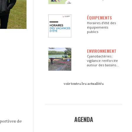
ÉQUIPEMENTS
Horaires d’été des
équipements
publics
ENVIRONNEMENT
Cyanobactéries :
vigilance renforcée
autour des bassins
du Val d’Europe
voir toutes les actualités
AGENDA
portives de