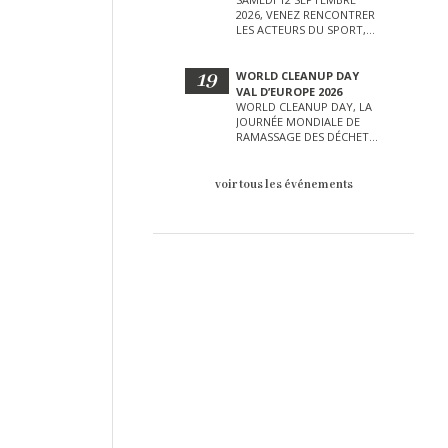
2026, VENEZ RENCONTRER
LES ACTEURS DU SPORT,
DE LA CULTURE, DE LA
PETITE ENFANCE ET BIEN
D’AUTRES LORS DE CETTE
19
WORLD CLEANUP DAY
JOURNÉE EXCEPTIONNELLE.
VAL D’EUROPE 2026
WORLD CLEANUP DAY, LA
JOURNÉE MONDIALE DE
RAMASSAGE DES DÉCHETS
AURA LIEU LE SAMEDI 19
SEPTEMBRE SUR LE VAL
D’EUROPE !
voir tous les événements