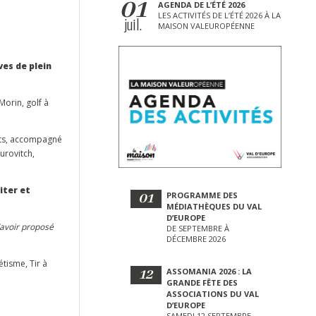
01
AGENDA DE L’ÉTÉ 2026
LES ACTIVITÉS DE L’ÉTÉ 2026 À LA
juil.
MAISON VALEUROPÉENNE
ves de plein
Morin, golf à
ants, accompagné
urovitch,
iter et
01
PROGRAMME DES
MÉDIATHÈQUES DU VAL
D’EUROPE
’avoir proposé
DE SEPTEMBRE À
DÉCEMBRE 2026
tisme, Tir à
12
ASSOMANIA 2026 : LA
GRANDE FÊTE DES
ASSOCIATIONS DU VAL
D’EUROPE
SAMEDI 12 SEPTEMBRE