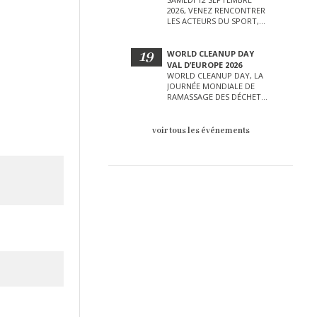
2026, VENEZ RENCONTRER
LES ACTEURS DU SPORT,
DE LA CULTURE, DE LA
PETITE ENFANCE ET BIEN
D’AUTRES LORS DE CETTE
19
WORLD CLEANUP DAY
JOURNÉE EXCEPTIONNELLE.
VAL D’EUROPE 2026
WORLD CLEANUP DAY, LA
JOURNÉE MONDIALE DE
RAMASSAGE DES DÉCHETS
AURA LIEU LE SAMEDI 19
SEPTEMBRE SUR LE VAL
D’EUROPE !
voir tous les événements