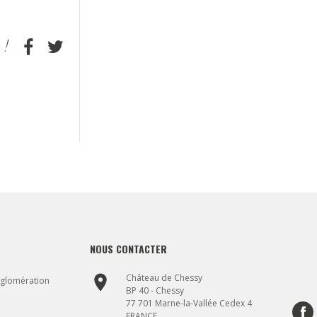
NOUS CONTACTER
place
Château de Chessy
gglomération
BP 40 - Chessy
77 701 Marne-la-Vallée Cedex 4
FRANCE