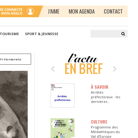
J’AIME
MON AGENDA
CONTACT
 TOURISME
SPORT & JEUNESSE
 événements
À SAVOIR
Arrêtés
préfectoraux : les
dernières
informations en
Seine-et-Marne
CULTURE
Programme des
Médiathèques du
Val d’Europe