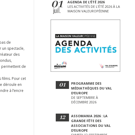
01
AGENDA DE L’ÉTÉ 2026
LES ACTIVITÉS DE L’ÉTÉ 2026 À LA
juil.
MAISON VALEUROPÉENNE
 pas de
r un spectacle,
créateur des
fondus,
i permettent de
 films. Pour cet
01
PROGRAMME DES
 se déroule en
MÉDIATHÈQUES DU VAL
ndre à l’encre
D’EUROPE
DE SEPTEMBRE À
DÉCEMBRE 2026
12
ASSOMANIA 2026 : LA
GRANDE FÊTE DES
ASSOCIATIONS DU VAL
D’EUROPE
SAMEDI 12 SEPTEMBRE