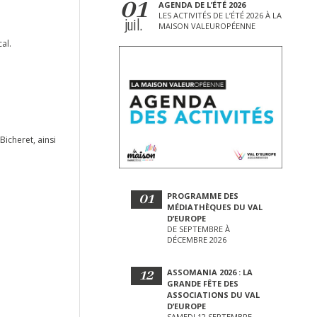
01
AGENDA DE L’ÉTÉ 2026
LES ACTIVITÉS DE L’ÉTÉ 2026 À LA
juil.
MAISON VALEUROPÉENNE
al.
icheret, ainsi
01
PROGRAMME DES
MÉDIATHÈQUES DU VAL
D’EUROPE
DE SEPTEMBRE À
DÉCEMBRE 2026
12
ASSOMANIA 2026 : LA
GRANDE FÊTE DES
ASSOCIATIONS DU VAL
D’EUROPE
SAMEDI 12 SEPTEMBRE