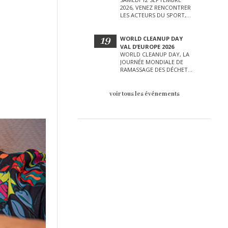
2026, VENEZ RENCONTRER
LES ACTEURS DU SPORT,
DE LA CULTURE, DE LA
PETITE ENFANCE ET BIEN
D’AUTRES LORS DE CETTE
19
WORLD CLEANUP DAY
JOURNÉE EXCEPTIONNELLE.
VAL D’EUROPE 2026
WORLD CLEANUP DAY, LA
JOURNÉE MONDIALE DE
RAMASSAGE DES DÉCHETS
AURA LIEU LE SAMEDI 19
SEPTEMBRE SUR LE VAL
D’EUROPE !
voir tous les événements