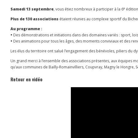
e
Samedi 13 septembre
, vous étiez nombreux à participer à la 6
édition
Plus de 130 associations
étaient réunies au complexe sportif du Bicheret
Au programme :
•
Des démonstrations et initiations dans des domaines variés : sport, loisi
•
Des animations pour tous les âges, des moments conviviaux et des renc
Les élus du territoire ont salué l’engagement des bénévoles, piliers du d
Un grand merci à l’ensemble des associations présentes, aux équipes mobil
qu’aux communes de Bailly-Romainvilliers, Coupvray, Magny le Hongre, Ser
Retour en vidéo