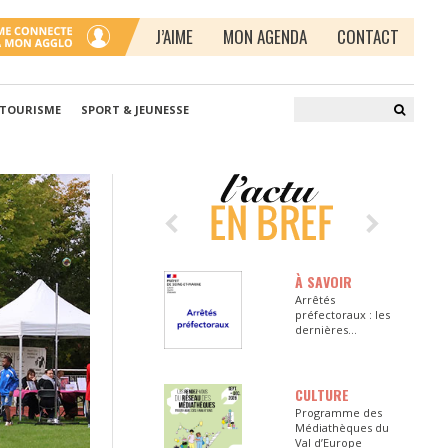
J’AIME
MON AGENDA
CONTACT
 TOURISME
SPORT & JEUNESSE
À SAVOIR
Arrêtés
préfectoraux : les
dernières
informations en
Seine-et-Marne
CULTURE
Programme des
Médiathèques du
Val d’Europe