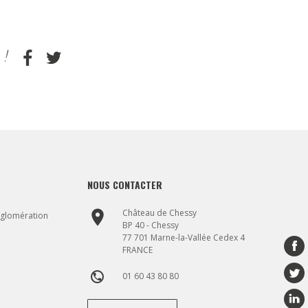
NOUS CONTACTER
place
Château de Chessy
gglomération
BP 40 - Chessy
77 701 Marne-la-Vallée Cedex 4
FRANCE
01 60 43 80 80
phone