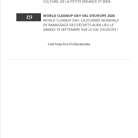
CULTURE, DE LA PETITE ENFANCE ET BIEN
D’AUTRES LORS DE CETTE JOURNÉE
EXCEPTIONNELLE.
19
WORLD CLEANUP DAY VAL D’EUROPE 2026
WORLD CLEANUP DAY, LA JOURNÉE MONDIALE
DE RAMASSAGE DES DÉCHETS AURA LIEU LE
SAMEDI 19 SEPTEMBRE SUR LE VAL D’EUROPE !
voir tous les événements