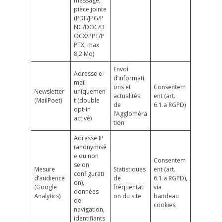
message,
pièce jointe
(PDF/JPG/P
NG/DOC/D
OCX/PPT/P
PTX, max
8,2 Mo)
Envoi
Adresse e-
d’informati
mail
ons et
Consentem
Newsletter
uniquemen
actualités
ent (art.
(MailPoet)
t (double
de
6.1.a RGPD)
opt-in
l’Aggloméra
activé)
tion
Adresse IP
(anonymisé
e ou non
Consentem
selon
Mesure
Statistiques
ent (art.
configurati
d’audience
de
6.1.a RGPD),
on),
(Google
fréquentati
via
données
Analytics)
on du site
bandeau
de
cookies
navigation,
identifiants