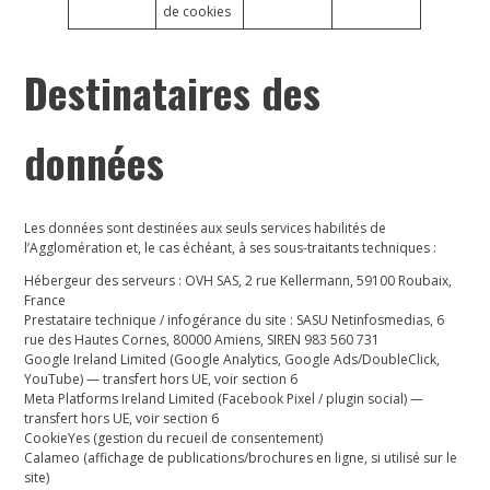
de cookies
Destinataires des
données
Les données sont destinées aux seuls services habilités de
l’Agglomération et, le cas échéant, à ses sous-traitants techniques :
Hébergeur des serveurs :
OVH SAS, 2 rue Kellermann, 59100 Roubaix,
France
Prestataire technique / infogérance du site :
SASU Netinfosmedias, 6
rue des Hautes Cornes, 80000 Amiens, SIREN 983 560 731
Google Ireland Limited
(Google Analytics, Google Ads/DoubleClick,
YouTube) — transfert hors UE, voir section 6
Meta Platforms Ireland Limited
(Facebook Pixel / plugin social) —
transfert hors UE, voir section 6
CookieYes
(gestion du recueil de consentement)
Calameo
(affichage de publications/brochures en ligne, si utilisé sur le
site)