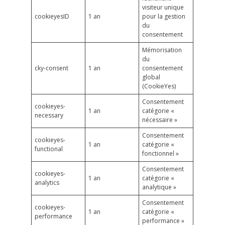
visiteur unique
cookieyesID
1 an
pour la gestion
du
consentement
Mémorisation
du
cky-consent
1 an
consentement
global
(CookieYes)
Consentement
cookieyes-
1 an
catégorie «
necessary
nécessaire »
Consentement
cookieyes-
1 an
catégorie «
functional
fonctionnel »
Consentement
cookieyes-
1 an
catégorie «
analytics
analytique »
Consentement
cookieyes-
1 an
catégorie «
performance
performance »