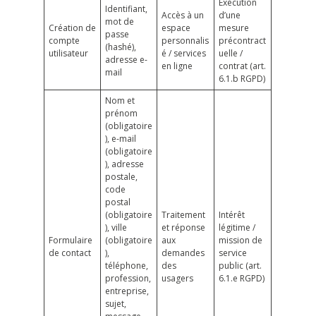
Exécution
Identifiant,
Accès à un
d’une
mot de
Création de
espace
mesure
passe
compte
personnalis
précontract
(hashé),
utilisateur
é / services
uelle /
adresse e-
en ligne
contrat (art.
mail
6.1.b RGPD)
Nom et
prénom
(obligatoire
), e-mail
(obligatoire
), adresse
postale,
code
postal
(obligatoire
Traitement
Intérêt
), ville
et réponse
légitime /
Formulaire
(obligatoire
aux
mission de
de contact
),
demandes
service
téléphone,
des
public (art.
profession,
usagers
6.1.e RGPD)
entreprise,
sujet,