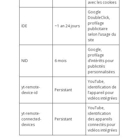
avec les cookies
Google
DoubleClick,
profilage
IDE
~1 an 24 jours
publicitaire
selon l’usage du
site
Google,
profilage
NID
6 mois
d’intérêts pour
publicités
personnalisées
YouTube,
yt-remote-
identification de
Persistant
device-id
l’appareil pour
vidéos intégrées
YouTube,
yt-remote-
identification
connected-
Persistant
des appareils
devices
connectés pour
vidéos intégrées