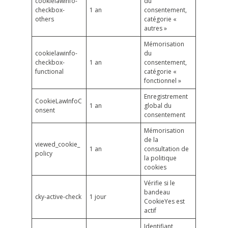
cookielawinfo-
du
checkbox-
1 an
consentement,
others
catégorie «
autres »
Mémorisation
cookielawinfo-
du
checkbox-
1 an
consentement,
functional
catégorie «
fonctionnel »
Enregistrement
CookieLawInfoC
1 an
global du
onsent
consentement
Mémorisation
de la
viewed_cookie_
1 an
consultation de
policy
la politique
cookies
Vérifie si le
bandeau
cky-active-check
1 jour
CookieYes est
actif
Identifiant